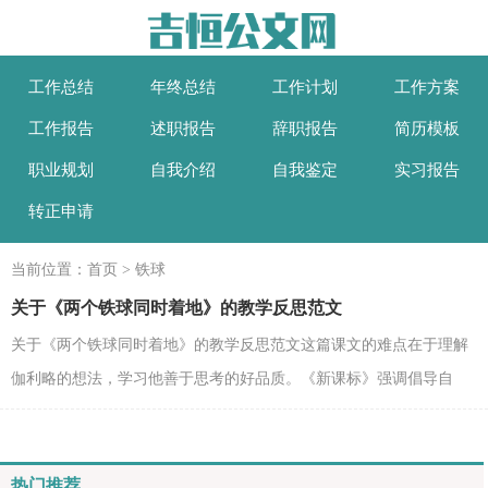
工作总结
年终总结
工作计划
工作方案
工作报告
述职报告
辞职报告
简历模板
职业规划
自我介绍
自我鉴定
实习报告
转正申请
当前位置：
首页
>
铁球
关于《两个铁球同时着地》的教学反思范文
关于《两个铁球同时着地》的教学反思范文这篇课文的难点在于理解
伽利略的想法，学习他善于思考的好品质。《新课标》强调倡导自
主，合作，探究的学习方式，这一难点我抛给学生让小组...
热门推荐