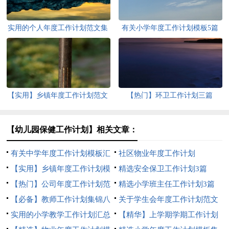
实用的个人年度工作计划范文集
有关小学年度工作计划模板5篇
锦九篇
【实用】乡镇年度工作计划范文
【热门】环卫工作计划三篇
锦集九篇
【幼儿园保健工作计划】相关文章：
有关中学年度工作计划模板汇
社区物业年度工作计划
编十篇
【实用】乡镇年度工作计划模
精选安全保卫工作计划3篇
板合集10篇
【热门】公司年度工作计划范
精选小学班主任工作计划3篇
文锦集五篇
【必备】教师工作计划集锦八
关于学生会年度工作计划范文
篇
实用的小学教学工作计划汇总
锦集五篇
【精华】上学期学期工作计划