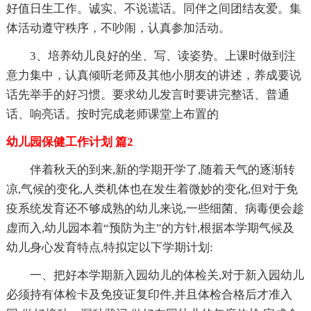
好值日生工作。诚实、不说谎话。同伴之间团结友爱。集
体活动遵守秩序，不吵闹，认真参加活动。
3、培养幼儿良好的坐、写、读姿势。上课时做到注
意力集中，认真倾听老师及其他小朋友的讲述，养成要说
话先举手的好习惯。要求幼儿发言时要讲完整话、普通
话、响亮话。按时完成老师课堂上布置的
幼儿园保健工作计划 篇2
伴着秋天的到来,新的学期开学了,随着天气的逐渐转
凉,气候的变化,人类机体也在发生着微妙的变化,但对于免
疫系统发育还不够成熟的幼儿来说,一些细菌、病毒便会趁
虚而入,幼儿园本着“预防为主”的方针,根据本学期气候及
幼儿身心发育特点,特拟定以下学期计划:
一、把好本学期新入园幼儿的体检关,对于新入园幼儿
必须持有体检卡及免疫证复印件,并且体检合格后才准入