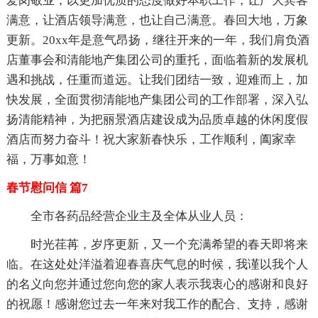
爱岗敬业，以更加优质的态度做好本职工作，让广大宾客
满意，让酒店领导满意，也让自己满意。春回大地，万象
更新。20xx年是意气昂扬，继往开来的一年，我们肩负酒
店董事会和清能地产集团公司的重托，面临着新的发展机
遇和挑战，任重而道远。让我们团结一致，迎难而上，加
快发展，全面贯彻清能地产集团公司的工作部署，深入弘
扬清能精神，为把丽景酒店建设成为品质卓越的休闲度假
酒店而努力奋斗！祝大家新春快乐，工作顺利，阖家幸
福，万事如意！
春节慰问信 篇7
全市各药品经营企业主及全体从业人员：
时光荏苒，岁序更新，又一个充满希望的春天即将来
临。在这处处洋溢着迎春喜庆气息的时候，我谨以我个人
的名义向您并通过您向您的家人表示我衷心的感谢和良好
的祝愿！感谢您过去一年来对我工作的配合、支持，感谢