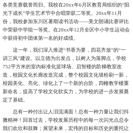
各类竞赛载誉而归。我校在20xx年6月区教育局组织的“阳
光下成长”学生艺术节中合唱荣获二等奖。20xx年11月
份，我校参加东川区暑期读书活动——美文朗诵比赛评比
中荣获中学组一等奖。在20xx年12月全区中小学生运动会
中获得初中团体第一名的好成绩。
这一年，我们深入推进“书香为要，四花齐放”的“一
训三风”建设。以立德为出发点，以树人为落脚点，学校
752平方米的室内标准化篮球场、启智楼的阶梯教室改
造，校园文化长廊改造完成，整个校园文化墙粉刷一新，
校园美化、亮化、绿化上了一个新的台阶，四幢教学楼重
新命名，提高了学校文化软实力，为学校的进一步发展奠
定了基础。
总有一种付出让人泪流满面！总有一种力量让我们抖
擞精神！回首过去，学校发展历程中的每一次闪光点总令
我们欢欣和鼓舞；展望未来，宏伟的目标和历史的重托让