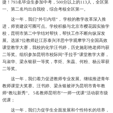
捷！793名毕业生参加中考，500分以上的113人，全区第
一、第二名均出自我校，综合考核全区第一。
这一年，我们“外引内培”， 学校的教学改革深入推
进，师资建设可圈可点。学校积极与北京市樱花园实验学
校，昆明市第二中学结对帮扶，帮扶工作不断向纵深发
展。选派7位教师赴江苏泰兴洋思中学观摩学习全国高效
课堂教学大赛，我校的化学汪书婷，历史施彩艳老师均获
二等奖。组织参加昆明市校际间“手拉手”课堂教学大赛，
马淑华、梁永银获一等奖，李炬、朱蕊、何粉、杨云翠获
二等奖。
这一年，我们着力促进教师专业发展。继续推进青年
教师课堂大奖赛。汪书婷、梁永银被评为昆明市青年教
师“教坛新秀”。 5名教师昆明市“一师一优课”活动获市级
优课；
这一年，我们力促学生全面发展和个性特长的培养，