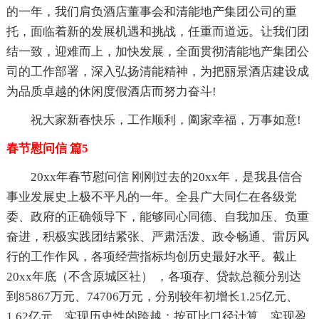
的一年，我们肩负酒店董事会和清能地产集团公司的重
托，面临着新的发展机遇和挑战，任重而道远。让我们团
结一致，迎难而上，加快发展，全面贯彻清能地产集团公
司的工作部署，深入弘扬清能精神，为把丽景酒店建设成
为品质卓越的休闲度假酒店而努力奋斗!
祝大家新春快乐，工作顺利，阖家幸福，万事如意!
春节慰问信 篇5
20xx年春节慰问信 刚刚过去的20xx年，是我县信合
事业发展史上极不平凡的一年。全县广大同仁在各级党
委、政府的正确领导下，能够同心同德、自我加压、负重
奋进，积极实践团结紧张、严肃活泼、政令畅通、雷厉风
行的工作作风，各项经营指标均创历史最好水平。截止
20xx年底（不含原城区社） ，各项存、贷款总额分别达
到85867万元、74706万元，分别较年初增长1.25亿元、
1.62亿元，实现历史性的跨越；按可比口径计算，实现盈