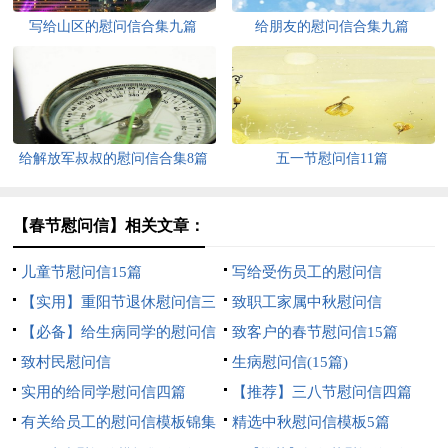
写给山区的慰问信合集九篇
给朋友的慰问信合集九篇
给解放军叔叔的慰问信合集8篇
五一节慰问信11篇
【春节慰问信】相关文章：
儿童节慰问信15篇
写给受伤员工的慰问信
【实用】重阳节退休慰问信三
致职工家属中秋慰问信
篇
【必备】给生病同学的慰问信
致客户的春节慰问信15篇
三篇
致村民慰问信
生病慰问信(15篇)
实用的给同学慰问信四篇
【推荐】三八节慰问信四篇
有关给员工的慰问信模板锦集
精选中秋慰问信模板5篇