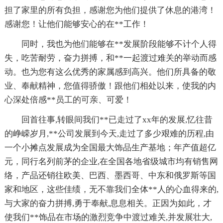
担了家里的所有负担，感谢您为他们提供了休息的港湾！
感谢您！让他们能够安心的在**工作！
同时，我也为他们能够在**发展阶段能够不计个人得
失，吃苦耐劳，奋力拼搏，和**一起渡过难关的举动而感
动。也为您有这么优秀的家属感到高兴。他们所具备的敬
业、奉献精神，您值得骄傲！跟他们相处以来，使我的内
心深处倍感**员工的可亲、可爱！
回首往事,转眼间我们**已走过了xx年的发展,忆往昔
的峥嵘岁月,**公司发展到今天,走过了多少艰难的历程,由
一个小摊点发展成为全国最大饰品生产基地；年产值超亿
元，同行名列前茅的企业,在全国各地省级城市均有销售网
络，产品还销往欧美、巴西、墨西哥、中东和俄罗斯等国
家和地区，这些佳绩，无不靠我们全体**人的心血得来的,
与大家的奋力拼搏,勇于奉献,息息相关。正因为如此，才
使我们**饰品在市场的激烈竞争中渡过难关,并发展壮大,