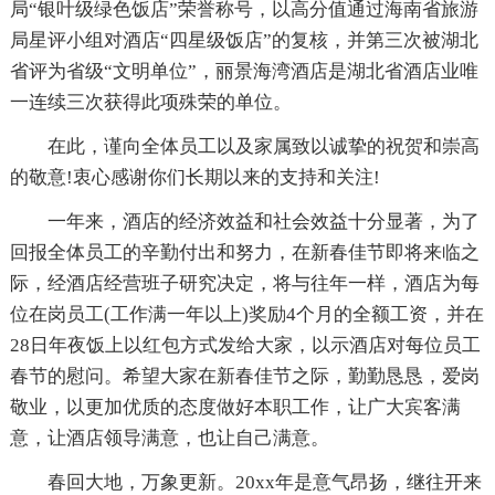
局“银叶级绿色饭店”荣誉称号，以高分值通过海南省旅游
局星评小组对酒店“四星级饭店”的复核，并第三次被湖北
省评为省级“文明单位”，丽景海湾酒店是湖北省酒店业唯
一连续三次获得此项殊荣的单位。
在此，谨向全体员工以及家属致以诚挚的祝贺和崇高
的敬意!衷心感谢你们长期以来的支持和关注!
一年来，酒店的经济效益和社会效益十分显著，为了
回报全体员工的辛勤付出和努力，在新春佳节即将来临之
际，经酒店经营班子研究决定，将与往年一样，酒店为每
位在岗员工(工作满一年以上)奖励4个月的全额工资，并在
28日年夜饭上以红包方式发给大家，以示酒店对每位员工
春节的慰问。希望大家在新春佳节之际，勤勤恳恳，爱岗
敬业，以更加优质的态度做好本职工作，让广大宾客满
意，让酒店领导满意，也让自己满意。
春回大地，万象更新。20xx年是意气昂扬，继往开来