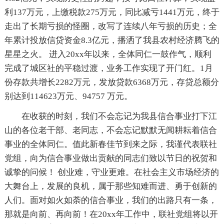
利137万元，上缴税款275万元，同比减亏1441万元，终于
走出了长期亏损的怪圈，改写了连续八年亏损的历史；全
年累计投放信贷资金8.3亿元，播洒了我县农村经济腾飞的
星星之火。 进入20xx年以来，全体同仁一鼓作气，顺利
完成了城区社的平稳过渡，业务工作实现了开门红。1月
份存款共增长2282万元，发放贷款6368万元，存贷总额分
别达到114623万元、94757 万元。
在收获的时刻，我们不会忘记为我县信合事业打下江
山的各位老干部、老同志，不会忘记默默无闻耕耘着信合
事业的全体同仁。值此新春佳节到来之际，我谨代表联社
党组，向为信合事业做出贡献的同志们致以节日的祝贺和
诚挚的问候！ 创业难，守业更难。在社会主义市场经济的
大舞台上，发展的良机，属于那些知难而进、勇于创新的
人们。面对如火如荼的信合事业，我们的出路只有一条，
那就是向前、再向前！在20xx年工作中，联社党组将以开