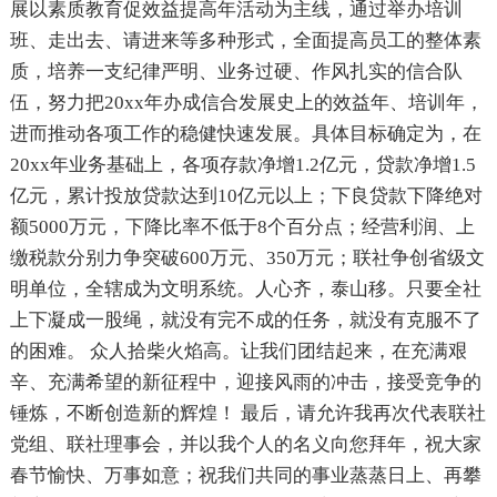
展以素质教育促效益提高年活动为主线，通过举办培训
班、走出去、请进来等多种形式，全面提高员工的整体素
质，培养一支纪律严明、业务过硬、作风扎实的信合队
伍，努力把20xx年办成信合发展史上的效益年、培训年，
进而推动各项工作的稳健快速发展。具体目标确定为，在
20xx年业务基础上，各项存款净增1.2亿元，贷款净增1.5
亿元，累计投放贷款达到10亿元以上；下良贷款下降绝对
额5000万元，下降比率不低于8个百分点；经营利润、上
缴税款分别力争突破600万元、350万元；联社争创省级文
明单位，全辖成为文明系统。人心齐，泰山移。只要全社
上下凝成一股绳，就没有完不成的任务，就没有克服不了
的困难。 众人拾柴火焰高。让我们团结起来，在充满艰
辛、充满希望的新征程中，迎接风雨的冲击，接受竞争的
锤炼，不断创造新的辉煌！ 最后，请允许我再次代表联社
党组、联社理事会，并以我个人的名义向您拜年，祝大家
春节愉快、万事如意；祝我们共同的事业蒸蒸日上、再攀