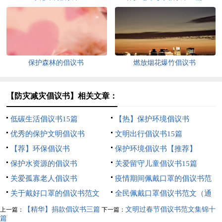
保护森林的倡议书
燃放烟花爆竹倡议书
【防灾减灾倡议书】相关文章：
低碳生活倡议书15篇
【热】保护环境倡议书
优秀的保护文明倡议书
文明出行倡议书15篇
【荐】环保倡议书
保护环境倡议书【推荐】
保护水资源的倡议书
关爱留守儿童倡议书15篇
关爱孤寡老人倡议书
疫情期间佩戴口罩的倡议书范
关于戴好口罩的倡议书范文
文（通用7篇）
全民佩戴口罩倡议书范文（通
（精选21篇）
用13篇）
【精华】捐款倡议书三篇
文明过春节倡议书范文集锦十
上一篇：
下一篇：
篇