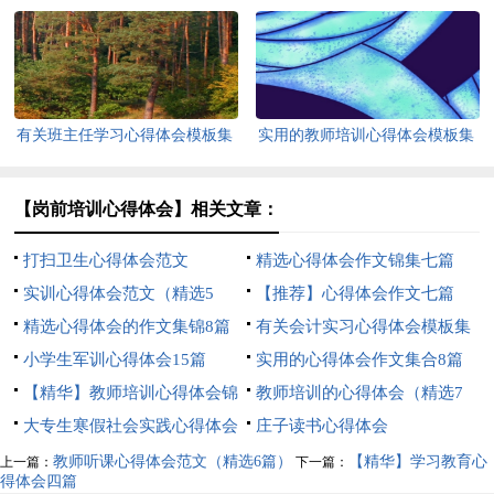
汇总5篇
文合集10篇
有关班主任学习心得体会模板集
实用的教师培训心得体会模板集
合6篇
合5篇
【岗前培训心得体会】相关文章：
打扫卫生心得体会范文
精选心得体会作文锦集七篇
实训心得体会范文（精选5
【推荐】心得体会作文七篇
篇）
精选心得体会的作文集锦8篇
有关会计实习心得体会模板集
小学生军训心得体会15篇
锦六篇
实用的心得体会作文集合8篇
【精华】教师培训心得体会锦
教师培训的心得体会（精选7
集7篇
大专生寒假社会实践心得体会
篇）
庄子读书心得体会
教师听课心得体会范文（精选6篇）
【精华】学习教育心
上一篇：
下一篇：
得体会四篇