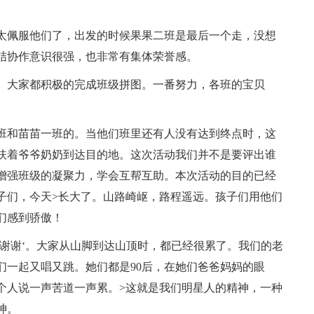
太佩服他们了，出发的时候果果二班是最后一个走，没想
结协作意识很强，也非常有集体荣誉感。
点。大家都积极的完成班级拼图。一番努力，各班的宝贝
班和苗苗一班的。当他们班里还有人没有达到终点时，这
扶着爷爷奶奶到达目的地。这次活动我们并不是要评出谁
增强班级的凝聚力，学会互帮互助。本次活动的目的已经
子们，今天>长大了。山路崎岖，路程遥远。孩子们用他们
们感到骄傲！
‘谢谢‘。大家从山脚到达山顶时，都已经很累了。我们的老
们一起又唱又跳。她们都是90后，在她们爸爸妈妈的眼
个人说一声苦道一声累。>这就是我们明星人的精神，一种
神。