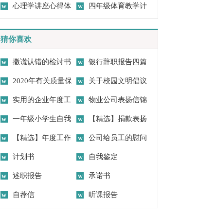
篇
心理学讲座心得体
活动总结汇编5篇
四年级体育教学计
会
划锦集十篇
猜你喜欢
撒谎认错的检讨书
银行辞职报告四篇
15篇
2020年有关质量保
关于校园文明倡议
证书
实用的企业年度工
书模板集合9篇
物业公司表扬信锦
作总结范文集锦6篇
一年级小学生自我
集六篇
【精选】捐款表扬
介绍
【精选】年度工作
信3篇
公司给员工的慰问
总结范文集合6篇
计划书
信
自我鉴定
述职报告
承诺书
自荐信
听课报告