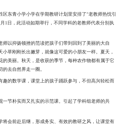
胜区东青小学小学在学期教研计划里安排了"老教师热忱引
11月1日，此活动如期举行，不同学科的老教师代表分别执
老师以抑扬顿挫的范读把孩子们带到回到了美丽的大自
天小草刚刚长出嫩芽，就像这可爱的小朋友一样。夏天，
花的美丽。秋天，是收获的季节，每种农作物都有属于它
切的去自然界走一圈。
有趣的数学课，课堂上的孩子踊跃参与，不但高兴轻松而
现一节朴实而又扎实的示范课。引起了学科组老师的共
学将会前赴后继，形成务实、有效的教研之风，让课堂有