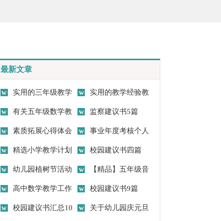
最新文章
实用的三年级教学
实用的教学经验教
计划集合六篇
有关五年级数学教
学工作总结3篇
监察建议书5篇
学计划汇编6篇
素质拓展心得体会
事业年度考核个人
范文（精选5篇）
精选小学教学计划
总结
校园建议书四篇
范文锦集九篇
幼儿园植树节活动
【精品】五年级音
总结7篇
高中数学教学工作
乐教学工作总结4篇
校园建议书9篇
计划15篇
校园建议书汇总10
关于幼儿园庆元旦