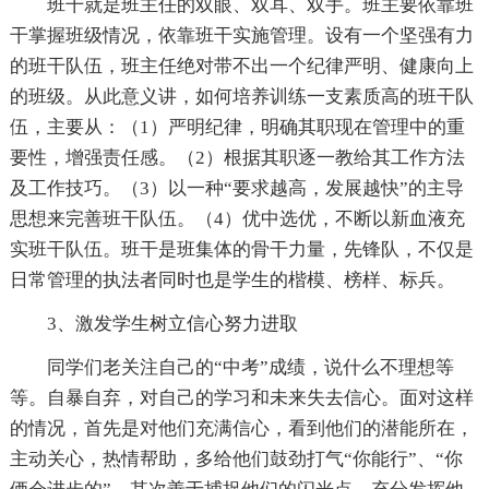
班干就是班主任的双眼、双耳、双手。班主要依靠班
干掌握班级情况，依靠班干实施管理。设有一个坚强有力
的班干队伍，班主任绝对带不出一个纪律严明、健康向上
的班级。从此意义讲，如何培养训练一支素质高的班干队
伍，主要从：（1）严明纪律，明确其职现在管理中的重
要性，增强责任感。（2）根据其职逐一教给其工作方法
及工作技巧。（3）以一种“要求越高，发展越快”的主导
思想来完善班干队伍。（4）优中选优，不断以新血液充
实班干队伍。班干是班集体的骨干力量，先锋队，不仅是
日常管理的执法者同时也是学生的楷模、榜样、标兵。
3、激发学生树立信心努力进取
同学们老关注自己的“中考”成绩，说什么不理想等
等。自暴自弃，对自己的学习和未来失去信心。面对这样
的情况，首先是对他们充满信心，看到他们的潜能所在，
主动关心，热情帮助，多给他们鼓劲打气“你能行”、“你