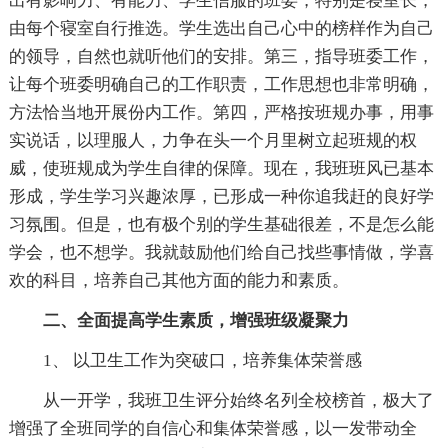
出有影响力、有能力、学生信服的班委，特别是寝室长，
由每个寝室自行推选。学生选出自己心中的榜样作为自己
的领导，自然也就听他们的安排。第三，指导班委工作，
让每个班委明确自己的工作职责，工作思想也非常明确，
方法恰当地开展份内工作。第四，严格按班规办事，用事
实说话，以理服人，力争在头一个月里树立起班规的权
威，使班规成为学生自律的保障。现在，我班班风已基本
形成，学生学习兴趣浓厚，已形成一种你追我赶的良好学
习氛围。但是，也有极个别的学生基础很差，不是怎么能
学会，也不想学。我就鼓励他们给自己找些事情做，学喜
欢的科目，培养自己其他方面的能力和素质。
二、全面提高学生素质，增强班级凝聚力
1、 以卫生工作为突破口，培养集体荣誉感
从一开学，我班卫生评分始终名列全校榜首，极大了
增强了全班同学的自信心和集体荣誉感，以一发带动全