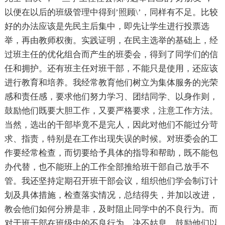
以便在以后的班级管理中得到’照顾\’，同样有不足。比较
好的办法应该是先民主后集中，即先让学生进行投票选
举，再由教师权衡。实践证明，在民主选举的基础上，经
过班主任的优化组合而产生的班委会，得到了同学们的信
任和拥护。还有班主任对班干部，不能只是使用，还应该
进行教育和培养。我经常教育他们树立为集体服务的光荣
感和责任感，要求他们努力学习、团结同学、以身作则，
鼓励他们既要大胆工作，又要严格要求，注意工作方法。
当然，选出的干部毕竟不是完人，因此对他们不能过分苛
求、指责，特别是在工作出现失误的时候。对班委会的工
作要经常检查，而切要给予具体的指导和帮助，既不能包
办代替，也不能班上的工作全部推给班干部自己放手不
管。我还坚持定期召开班干部会议，组织他们学会制订计
划及具体措施，检查落实情况，总结得失，并加以改进，
教会他们如何分辨是非，及时阻止同学中的不良行为。而
对于班干部在班级中的不良行为，决不姑息，鼓励他们以